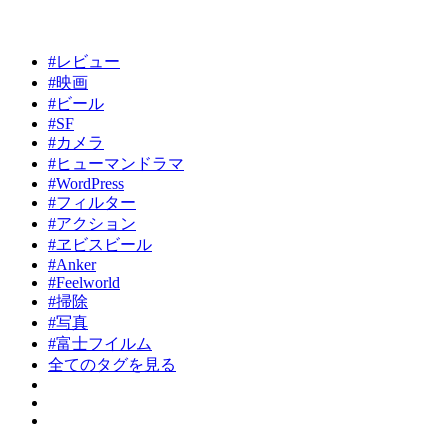
#レビュー
#映画
#ビール
#SF
#カメラ
#ヒューマンドラマ
#WordPress
#フィルター
#アクション
#ヱビスビール
#Anker
#Feelworld
#掃除
#写真
#富士フイルム
全てのタグを見る