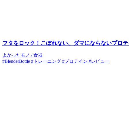
フタをロック！こぼれない、ダマにならないプロテインシェイカー
よかったモノ
/
食器
#BlenderBottle
#トレーニング
#プロテイン
#レビュー