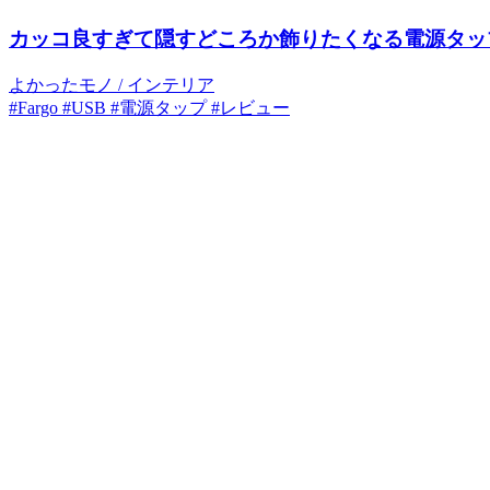
カッコ良すぎて隠すどころか飾りたくなる電源タップ : Far
よかったモノ
/
インテリア
#Fargo
#USB
#電源タップ
#レビュー