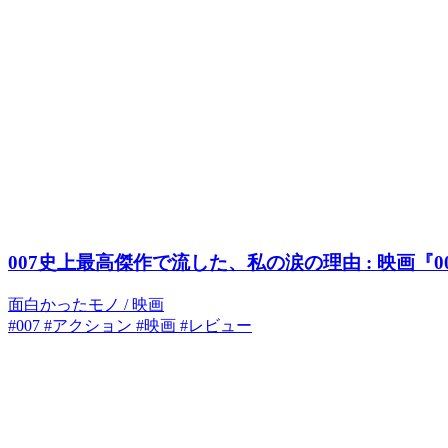
007史上最高傑作で流した、私の涙の理由 : 映画『
面白かったモノ
/
映画
#007
#アクション
#映画
#レビュー