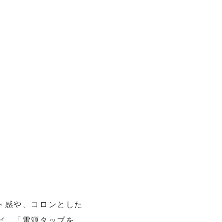
ト感や、コロンとした
だ。「電源タップを、