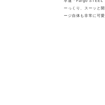
早速「Fargo ST
ーっくり、スーッと
ージ自体も非常に可