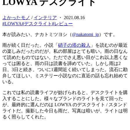
LOWYA デスクライト
よかったモノ
/
インテリア
・ 2021.08.16
#LOWYA
#デスクライト
#レビュー
本が読みたい、ナカトミツヨシ（
@nakatomi_jp
）です。
雨が続く日だった。小説「
硝子の塔の殺人
」を読むのが最近
の楽しみだったのだが、私の部屋はとても暗い。雨の日なん
て読めたものではない。ただでさえ悪い目がこれ以上悪くな
っては困ると、雨の日は読書を諦めていた。しかし雨は2
日、3日と続き、ついに1週間近く続いてしまった。流石に勘
弁してほしい、ミステリー小説なのに直近の話も忘れ始めて
いる。
これでは私の読書ライフが妨げられると、デスクライトを購
入することにした。様々なブランドのライトを見て回った
が、最終的に選んだのは LOWYA のデスクライト / スタンド
ライトだ。撮影した今日も雨だ、写真は暗いが、ライトは明
るく照らしてくれた。