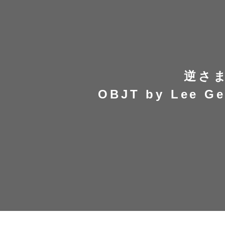
逆さ
OBJT by Lee G