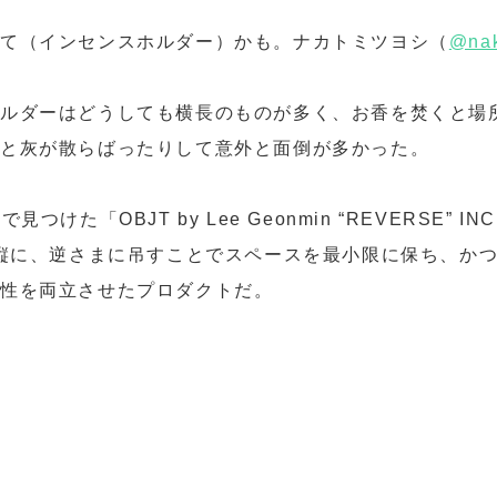
立て（
インセンスホルダー）かも。ナカトミツヨシ（
@nak
ホルダーはどうしても横長のものが多く、お香を焚くと場
いと灰が散らばったりして意外と面倒が多かった。
見つけた「OBJT by Lee Geonmin “REVERSE” IN
を縦に、逆さまに吊すことでスペースを最小限に保ち、か
能性を両立させたプロダクトだ。