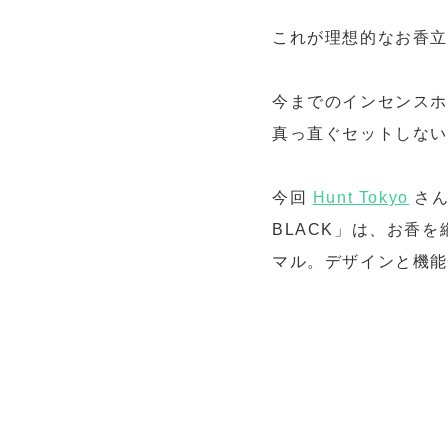
これが理想的なお香
今までの
インセンス
真っ直ぐセットしな
今回
Hu
nt Tokyo
さんで
BLACK」は、お香
マル。デザインと機