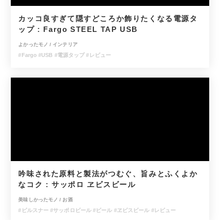
カッコ良すぎて隠すどころか飾りたくなる電源タ
ップ : Fargo STEEL TAP USB
よかったモノ
/
インテリア
#Fargo
#USB
#電源タップ
#レビュー
吟味された原料と製法がつむぐ、旨みとふくよか
なコク : サッポロ ヱビスビール
美味しかったモノ
/
お酒
#ピルスナー
#サッポロビール
#ビール
#ヱビスビール
#レビュー