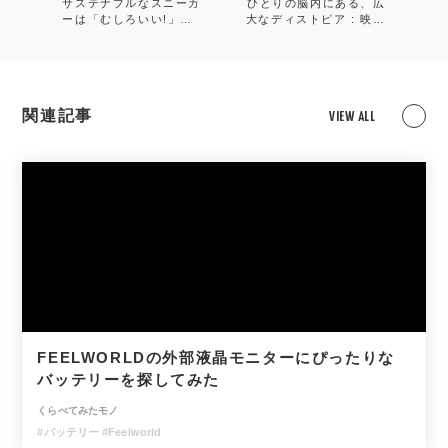
サステナブルなスニーカ
ひとりの脳内にある、広
ーは「むしろいい!」が
大なディストピア : 映画
詰まった名作だった :
『JUNK HEAD』
NIKE CRATER
IMPACT
関連記事
VIEW ALL
FEELWORLDの外部液晶モニターにぴったりな
バッテリーを探してみた
くらべてみたモノ
#バッテリー
#Feelworld