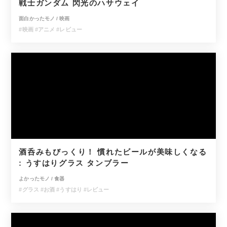
戦士ガンダム 閃光のハサウェイ
面白かったモノ
/
映画
#映画
#アニメ
#レビュー
酒呑みもびっくり！ 慣れたビールが美味しくなる
: うすはりグラス タンブラー
よかったモノ
/
食器
#グラス
#お酒
#うすはり
#レビュー