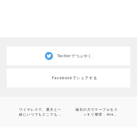
Twitterでつぶやく
Facebookでシェアする
ワイヤレスで、愛犬と一
磁石の力でケーブルをス
緒にいつでもどこでも好
ッキリ整理 : Anker
きな香りを : 無印良品
Magnetic Cable
コードレスアロマディフ
Holder
ューザー