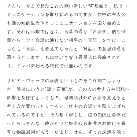
そんな、今まで見たことの無い新しいSF映画と、私はコ
ミュニケーションを取り始めるのですが、作中の主人公
も謎の知的生命体とコミュニケーションを図り始めま
す。それは比喩ではなく、言葉の通り「言語学」的な側
面から、全く会話の通じない相手の「言語」を学び、こ
ちらも「言語」を教えてちゃんと「対話」で意思疎通を
図ろうとします。もはやいきなり異星人に侵略された
り、ドンパチ始める時代では無いのです。
サピア＝ウォーフの仮説というものをご存知でしょう
か。簡単にいうと”話す言葉”が、その人の考え方や思想へ
影響を及ぼすというもの。母国語以外の言語を覚えると
考え方が変わったりすると、作中の会話でも取り上げら
れているのですが、その相手がもし、謎の知的生命体だ
ったら…そんな、静かだけど好奇心も刺激され続ける稀
有な物語展開がもう、たまりません。ずっと深海を漂っ