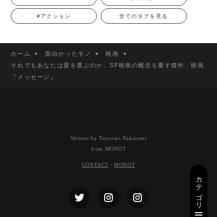
#アクション
全てのタグを見る
ホーム
面白かったモノ
映画
それでもあなたは愛を選ぶのか。SF映画の概念を覆す傑作 : 映画
『メッセージ』
Written by Tsuyosni Nakatomi
from MONOT
CONTACT
・
MONOT