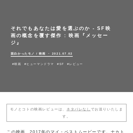
それでもあなたは愛を選ぶのか - SF映
画の概念を覆す傑作 :
映画『メッセー
ジ』
面白かったモノ
/
映画
・ 2021.07.02
#映画
#ヒューマンドラマ
#SF
#レビュー
モノとコトの映画レビューは、
ネタバレなし
でお送りいたしま
す。
この映画、2017年のマイ・ベストムービーです。ナカト