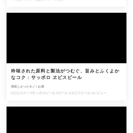
吟味された原料と製法がつむぐ、旨みとふくよか
なコク : サッポロ ヱビスビール
美味しかったモノ
/
お酒
#ピルスナー
#サッポロビール
#ビール
#ヱビスビール
#レビュー