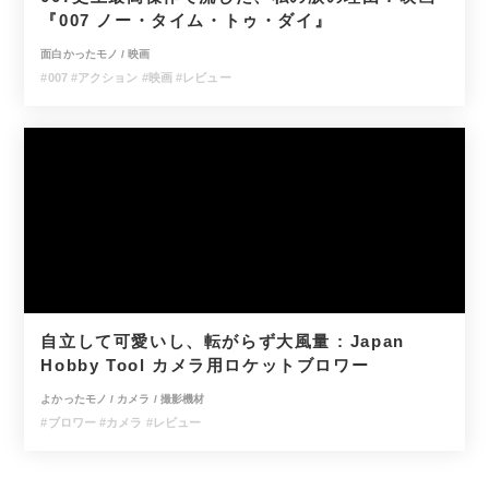
『007 ノー・タイム・トゥ・ダイ』
面白かったモノ
/
映画
#007
#アクション
#映画
#レビュー
自立して可愛いし、転がらず大風量 : Japan
Hobby Tool カメラ用ロケットブロワー
よかったモノ
/
カメラ / 撮影機材
#ブロワー
#カメラ
#レビュー