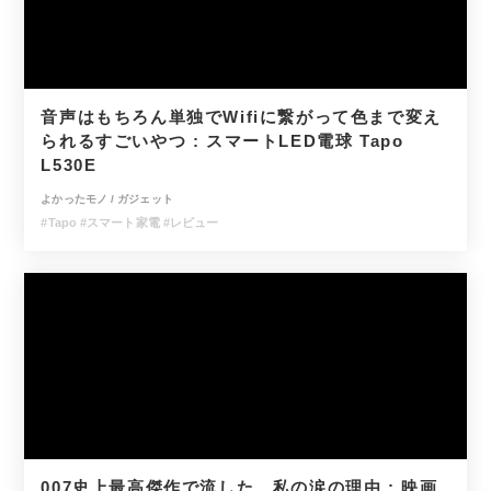
音声はもちろん単独でWifiに繋がって色まで変え
られるすごいやつ : スマートLED電球 Tapo
L530E
よかったモノ
/
ガジェット
#Tapo
#スマート家電
#レビュー
007史上最高傑作で流した、私の涙の理由 : 映画