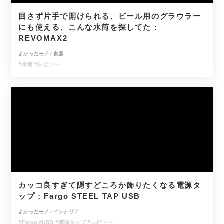
回さず片手で開けられる、ビール用のグラウラー
にも使える、こんな水筒を探してた :
REVOMAX2
よかったモノ
/
食器
#水筒
#レビュー
カッコ良すぎて隠すどころか飾りたくなる電源タ
ップ : Fargo STEEL TAP USB
よかったモノ
/
インテリア
#Fargo
#USB
#電源タップ
#レビュー