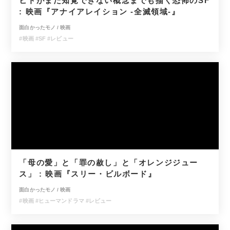
ヒトがまだ知覚できない概念までも描く恐怖のSF
: 映画『アナイアレイション -全滅領域-』
面白かったモノ
/
映画
#映画
#SF
#レビュー
「母の愛」と「罪の赦し」と「オレンジジュー
ス」 : 映画『スリー・ビルボード』
面白かったモノ
/
映画
#映画
#ヒューマンドラマ
#レビュー